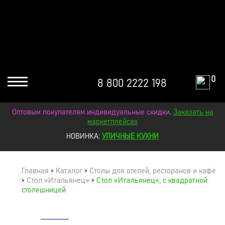
0
8 800 2222 198
Оптовым покупателям индивидуальные скидки
.
Заказать на
маркетплейсах
НОВИНКА:
УЛИЧНЫЕ КУХНИ
Главная
>
Каталог
>
Столы для отелей, ресторанов и кафе
>
Стол «Итальянец»
>
Стол «Итальянец», с квадратной
столешницей