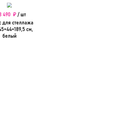
8 490 ₽
/ шт
с для стеллажа
45×44×189,5 см,
белый