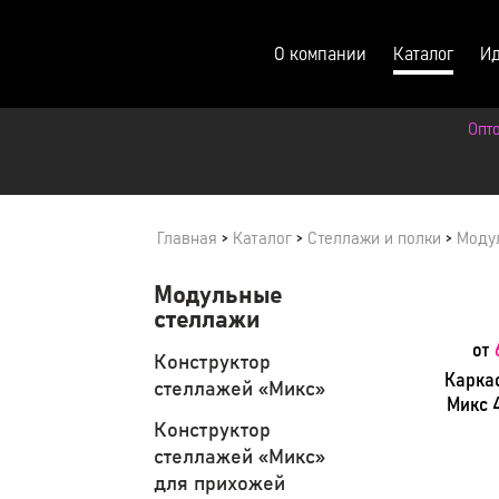
О компании
Каталог
Ид
Опт
Главная
>
Каталог
>
Стеллажи и полки
>
Моду
Модульные
Карточки 
стеллажи
от
Конструктор
Карка
стеллажей «Микс»
Микс 
Конструктор
стеллажей «Микс»
для прихожей