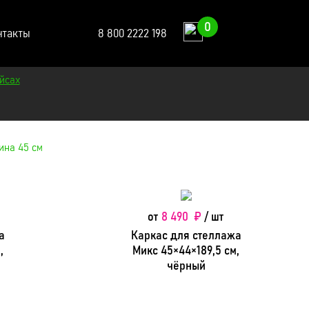
0
нтакты
8 800 2222 198
йсах
ина 45 см
от
8 490 ₽
/ шт
а
Каркас для стеллажа
,
Микс 45×44×189,5 см,
чёрный