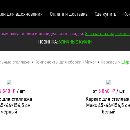
еи для вдохновения
Оплата и доставка
Где купить
Ко
овым покупателям индивидуальные скидки
.
Заказать на маркетпле
НОВИНКА:
УЛИЧНЫЕ КУХНИ
льные стеллажи
>
Компоненты для сборки «Микс»
>
Каркасы
>
Шир
товаров
6 840 ₽
/ шт
от
6 840 ₽
/ шт
с для стеллажа
Каркас для стеллаж
45×44×154,5 см,
Микс 45×44×154,5 см
чёрный
белый